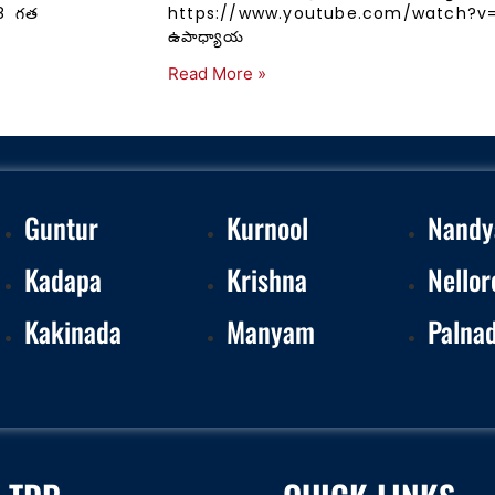
8 గత
https://www.youtube.com/watch?v=xsL
ఉపాధ్యాయ
Read More »
Guntur
Kurnool
Nandy
Kadapa
Krishna
Nellor
Kakinada
Manyam
Palna