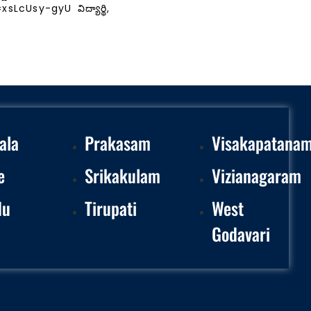
cUsy-gyU విద్యార్థి,
ala
Prakasam
Visakapatana
e
Srikakulam
Vizianagaram
du
Tirupati
West
Godavari