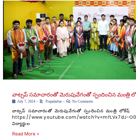
వాట్సప్ సమాచారంతో మెరుపువేగంతో స్పందించిన మంత్రి లో
•
•
July 7, 2024
Prajadarbar
No Comments
వాట్సప్ సమాచారంతో మెరుపువేగంతో స్పందించిన మంత్రి లోకేష్
https://www.youtube.com/watch?v=mfLVx7dJ-O0 ద
విద్యార్థుల
Read More »