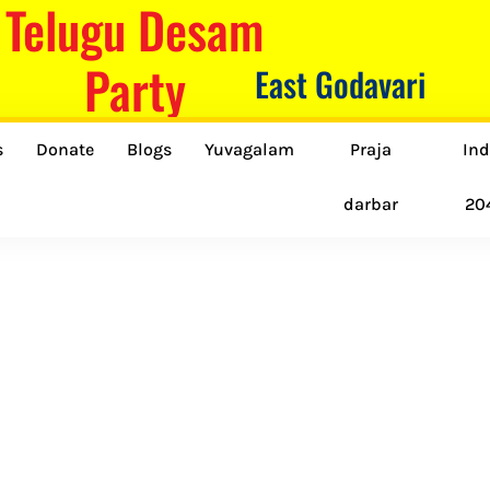
Telugu Desam
Party
East Godavari
s
Donate
Blogs
Yuvagalam
Praja
Ind
darbar
20