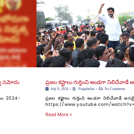
త్వ నమోదు
ప్రజల కష్టాలు గుర్తించి అండగా నిలిచేవా
•
•
July 9, 2024
Prajadarbar
No Comments
్రమం 2024-
ప్రజల కష్టాలు గుర్తించి అండగా నిలిచేవాడే 
https://www.youtube.com/watch?v
Read More »