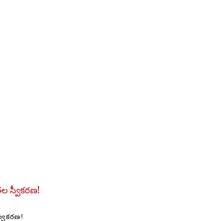
ల స్వీకరణ!
్వీకరణ!