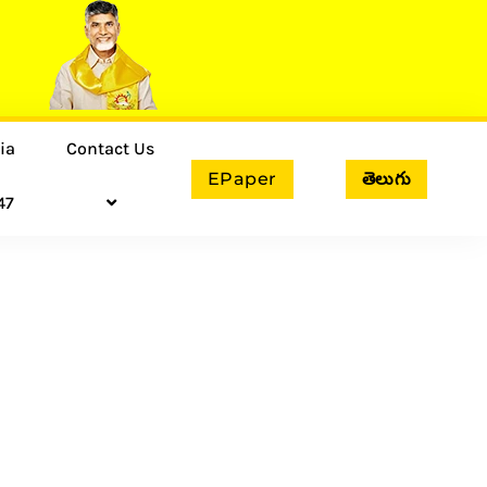
ia
Contact Us
EPaper
తెలుగు
47