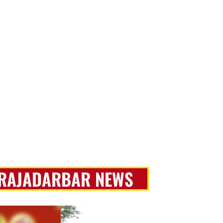
ప్రజా దర్బార
RAJADARBAR NEWS