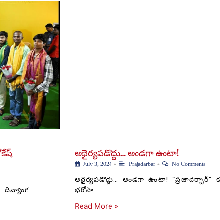
కేష్
అధైర్యపడొద్దు… అండగా ఉంటా!
•
•
July 3, 2024
Prajadarbar
No Comments
అధైర్యపడొద్దు… అండగా ఉంటా! “ప్రజాదర్బార్” క
ివ్యాంగ
భరోసా
Read More »