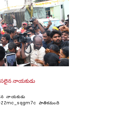
డే అసలైన నాయకుడు
అసలైన నాయకుడు
=ZZmc_sqgm7c పాతికమంది