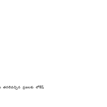
ు తరలివచ్చిన ప్రజలకు లోకేష్