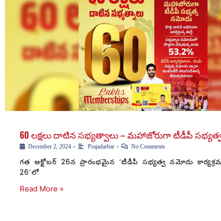
60 లక్షలు దాటిన సభ్యత్వాలు – మహాజోరుగా టీడీపీ సభ్య
•
•
December 2, 2024
Prajadarbar
No Comments
గత అక్టోబర్ 26న ప్రారంభమైన ‘టీడీపీ సభ్యత్వ నమోదు కార్యక
26’లో
Read More »