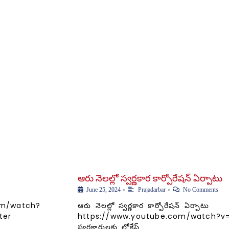
ఆరు నెలల్లో స్వర్ణకార కార్పోరేషన్ ఏర్పాటు
•
•
June 25, 2024
Prajadarbar
No Comments
om/watch?
ఆరు నెలల్లో స్వర్ణకార కార్పోరేషన్ ఏర్పాటు
ter
https://www.youtube.com/watch?v
స్వర్ణకారులకు లోకేష్